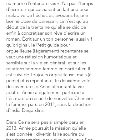
eu marre d'entendre ses « J'ai pas l'temps
d'écrire. » qui cachaient en fait une peur
maladive de l'échec et, avouons-le, une
bonne dose de paresse -, ce n'est qu'au
début de la trentaine qu'elle se décide
enfin à concrétiser son rêve d'écrire un
roman. Écrit sur un ton personnel aussi vif
qu'original, le Petit guide pour
orgueilleuse (légèrement) repentante se
veut une réflexion humoristique et
sensible sur la vie en général, et sur les
relations homme-femme en particulier. Il
est suivi de Toujours orgeuilleuse, mais (à
peine) plus repentante, le deuxième volet
des aventures d'Anne affrontant la vie
adulte. Annie a également participé à
l'écriture du recueil de nouvelles Cherchez
la femme, paru en 2011, sous la direction
d'India Desjardins.
Dans Ce ne sera pas si simple paru en
2013, Annie poursuit la mission qu’elle
s’est donnée : divertir, faire sourire ou
franchement rire, pour que la vie, que l’on