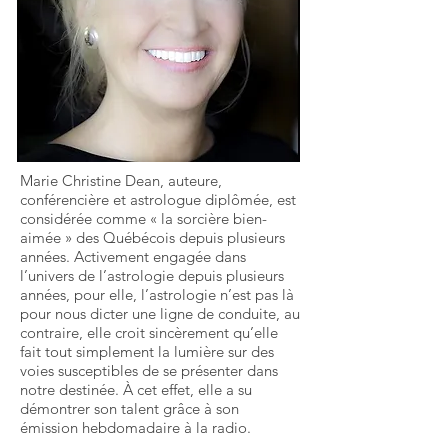
Marie Christine Dean, auteure,
conférencière et astrologue diplômée, est
considérée comme « la sorcière bien-
aimée » des Québécois depuis plusieurs
années. Activement engagée dans
l’univers de l’astrologie depuis plusieurs
années, pour elle, l’astrologie n’est pas là
pour nous dicter une ligne de conduite, au
contraire, elle croit sincèrement qu’elle
fait tout simplement la lumière sur des
voies susceptibles de se présenter dans
notre destinée. À cet effet, elle a su
démontrer son talent grâce à son
émission hebdomadaire à la radio.