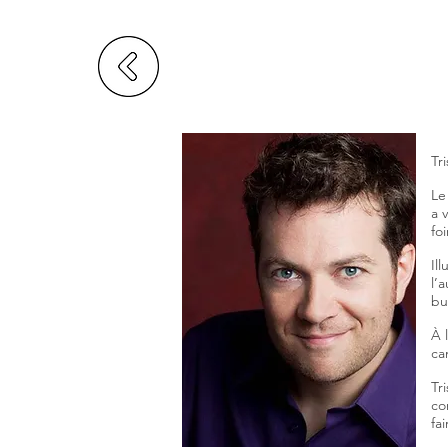
Tr
Le
a 
fo
Il
l’
bu
À 
ca
Tr
co
fa