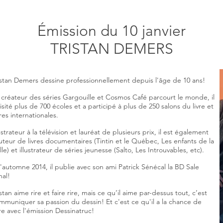
Émission du 10 janvier
TRISTAN DEMERS
istan Demers dessine professionnellement depuis l'âge de 10 ans!
 créateur des séries Gargouille et Cosmos Café parcourt le monde, il
visité plus de 700 écoles et a participé à plus de 250 salons du livre et
ires internationales.
lustrateur à la télévision et lauréat de plusieurs prix, il est également
auteur de livres documentaires (Tintin et le Québec, Les enfants de la
lle) et illustrateur de séries jeunesse (Salto, Les Introuvables, etc).
l'automne 2014, il publie avec son ami Patrick Sénécal la BD Sale
nal!
istan aime rire et faire rire, mais ce qu’il aime par-dessus tout, c’est
mmuniquer sa passion du dessin! Et c'est ce qu'il a la chance de
ire avec l'émission Dessinatruc!